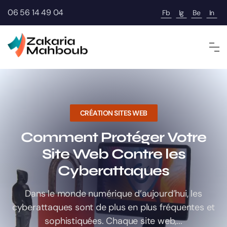
06 56 14 49 04
Fb
Ig
Be
In
CRÉATION SITES WEB
Comment Protéger Votre
Site Web Contre les
Cyberattaques
Dans le monde numérique d’aujourd’hui, les
cyberattaques sont de plus en plus fréquentes et
sophistiquées. Chaque site web,...