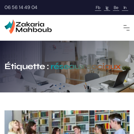
06 56 14 49 04
Fb
Ig
Be
In
Étiquette :
réseaux sociaux