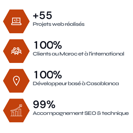
5
5
+
Projets web réalisés
1
0
0
%
Clients au Maroc et à l'international
1
0
0
%
Développeur basé à Casablanca
9
9
%
Accompagnement SEO & technique