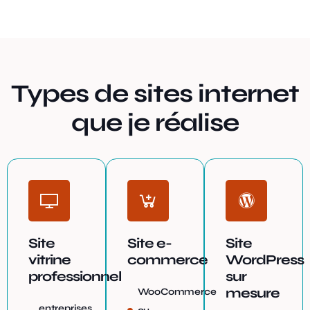
Types de sites internet
que je réalise
Site
Site e-
Site
vitrine
commerce
WordPress
professionnel
sur
mesure
WooCommerce
entreprises