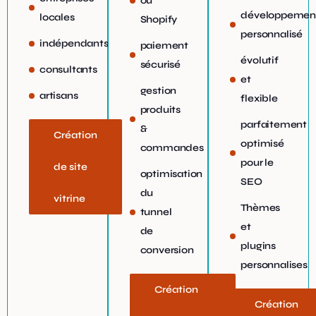
ou
développemen
locales
Shopify
personnalisé
indépendants
paiement
évolutif
sécurisé
consultants
et
gestion
artisans
flexible
produits
parfaitement
&
Création
optimisé
commandes
pour le
de site
optimisation
SEO
du
vitrine
Thèmes
tunnel
et
de
plugins
conversion
personnalises
Création
Création