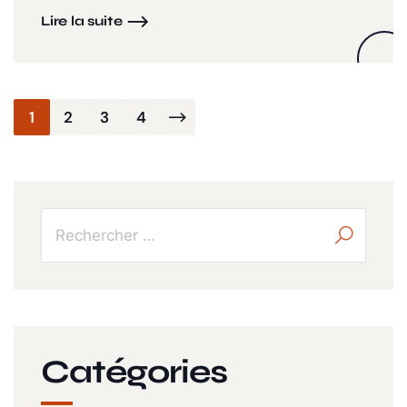
Lire la suite
Pagination
1
2
3
4
des
publications
Catégories