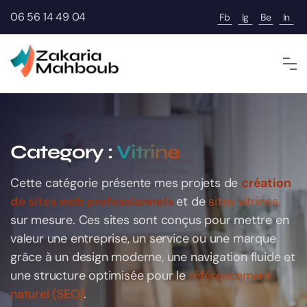
06 56 14 49 04
Fb
Ig
Be
In
Category :
Vitrine
Cette catégorie présente mes projets de
création
de sites web professionnels
et de
sites vitrines
sur mesure. Ces sites sont conçus pour mettre en
valeur une entreprise, un service ou une marque
grâce à un design moderne, une navigation fluide et
une structure optimisée pour le
référencement
naturel (SEO)
.