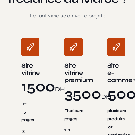
Le tarif varie selon votre projet :
Site
Site
Site
vitrine
vitrine
e-
premium
commer
1500
3500
50
DH
DH
1–
Plusieurs
plusieurs
5
pages
produits
pages
et
1–2
3–