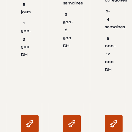
catégories
semaines
5
2–
jours
3
4
500–
1
semaines
6
500–
500
5
3
DH
000–
500
12
DH
000
DH