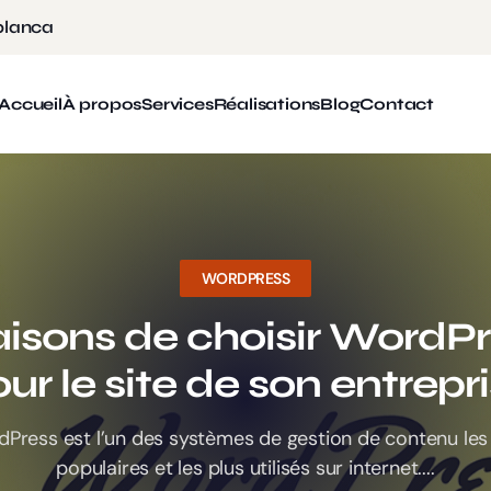
blanca
Accueil
À propos
Services
Réalisations
Blog
Contact
WORDPRESS
aisons de choisir WordP
ur le site de son entrepr
Press est l’un des systèmes de gestion de contenu les
populaires et les plus utilisés sur internet....