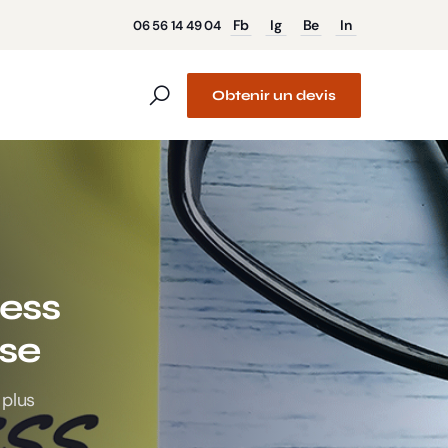
Fb
Ig
Be
In
06 56 14 49 04
Obtenir un devis
ress
ise
 plus