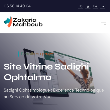
06 56 14 49 04
Fb
Ig
Be
In
Details du projet
Site Vitrine
Sadighi
Ophtalmo
Sadighi Ophtalmologue : Excellence Technologique
au Service de Votre Vue