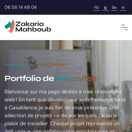
06 56 14 49 04
Fb
Ig
Be
In
Mes réalisations
Portfolio de
Réussites
Bienvenue sur ma page dédiée à mes réalisations
web ! En tant que développeur web freelance basé
à Casablanca, je suis fier de vous présenter une
sélection de projets variés sur lesquels j’ai eu le
plaisir de travailler. Chaque projet représente un
défi unique, une collaboration enrichissante, et