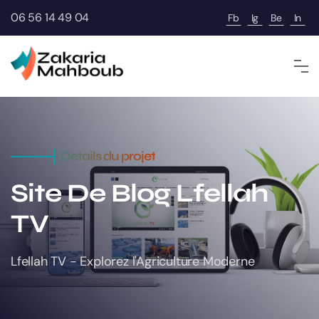
06 56 14 49 04
Fb
Ig
Be
In
Details du projet
Site De Blog
Lfellah
TV
Lfellah TV - Explorez l'Agriculture Moderne